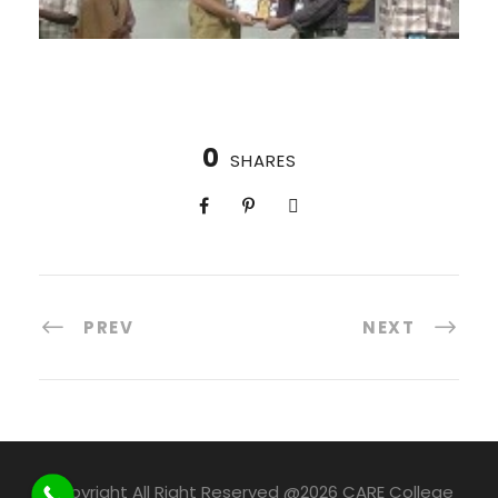
0
SHARES
PREV
NEXT
Copyright All Right Reserved @2026 CARE College